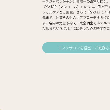
ーズジャパンが手がける唯一の直営サロン
『MÁJOR（マジョール）』による、肌を
シャルケアをご用意。さらに『Srotas（
先まで、体質そのものにアプローチする特
す。店内は完全予約制・完全個室でホテル
だ知らない“わたし”に出会うための時間を
エステサロンを経営・ご勤務さ