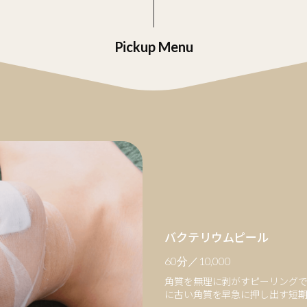
Pickup Menu
バクテリウムピール
60分／10,000
角質を無理に剥がすピーリング
に古い角質を早急に押し出す短