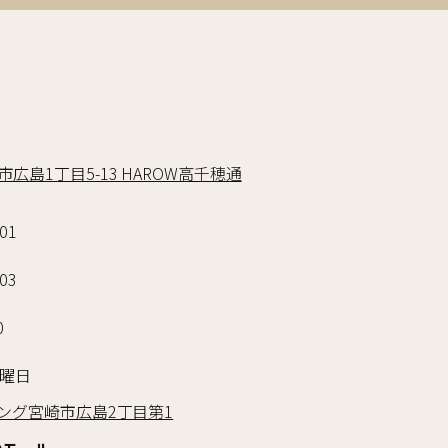
6
広島1丁目5-13 HAROW高千穂通
701
703
0
日曜日
キング宮崎市広島2丁目第1