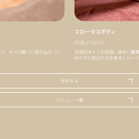
スロータスボディ
90分／35,000
体質別オイルを使用。身体に蓄
届け、キメの整った肌の土台づく
体の外に排出する全身オイルト
予約する
メニュー一覧