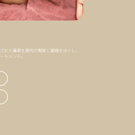
積された毒素を筋肉の緊張と萎縮をほぐし、
リートメント。